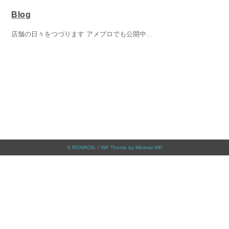
Blog
店舗の日々をつづります アメブロでも公開中
...
©
RONRON
. /
WP Theme by Minimal WP